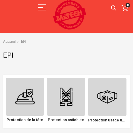
0
Accueil
EPI
EPI
ns
Protection de la tête
Protection antichute
Protection usage unique